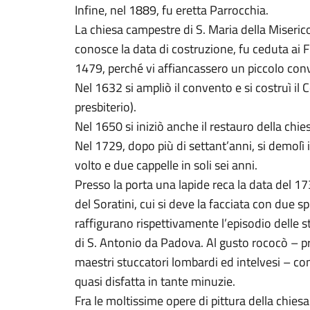
Infine, nel 1889, fu eretta Parrocchia.
La chiesa campestre di S. Maria della Misericor
conosce la data di costruzione, fu ceduta ai Fr
1479, perché vi affiancassero un piccolo con
Nel 1632 si ampliò il convento e si costruì il Co
presbiterio).
Nel 1650 si iniziò anche il restauro della chies
Nel 1729, dopo più di settant’anni, si demolì i
volto e due cappelle in soli sei anni.
Presso la porta una lapide reca la data del 1
del Soratini, cui si deve la facciata con due s
raffigurano rispettivamente l’episodio delle 
di S. Antonio da Padova. Al gusto rococò – pr
maestri stuccatori lombardi ed intelvesi – co
quasi disfatta in tante minuzie.
Fra le moltissime opere di pittura della chiesa