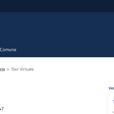
il Comune
orio
>
Tour Virtuale
Ved
47