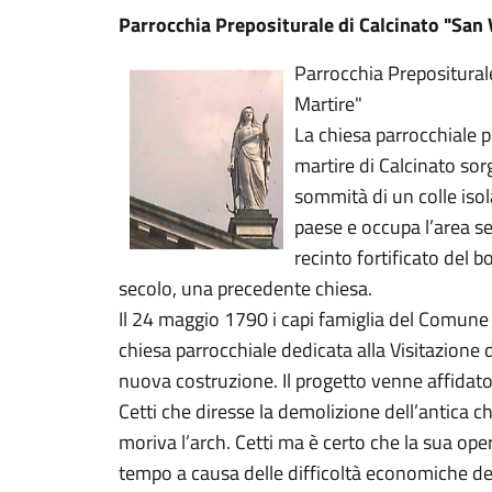
Parrocchia Prepositurale di Calcinato "San
Parrocchia Prepositural
Martire"
La chiesa parrocchiale p
martire di Calcinato sor
sommità di un colle isola
paese e occupa l’area set
recinto fortificato del 
secolo, una precedente chiesa.
Il 24 maggio 1790 i capi famiglia del Comune 
chiesa parrocchiale dedicata alla Visitazione 
nuova costruzione. Il progetto venne affidato
Cetti che diresse la demolizione dell’antica c
moriva l’arch. Cetti ma è certo che la sua oper
tempo a causa delle difficoltà economiche del