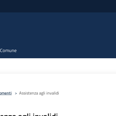
il Comune
omenti
>
Assistenza agli invalidi