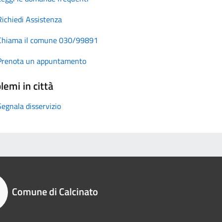
Richiedi Assistenza
Chiama il comune 030/99891
Prenota un appuntamento
lemi in città
Segnala disservizio
Comune di Calcinato