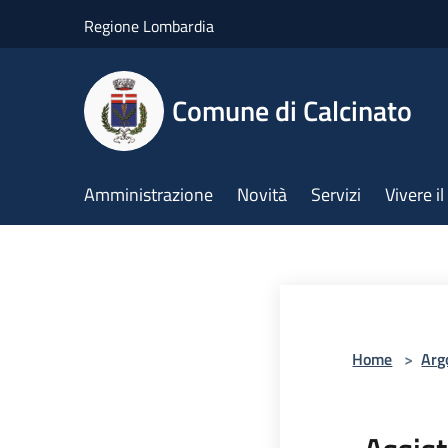
Salta al contenuto principale
Regione Lombardia
Comune di Calcinato
Amministrazione
Novità
Servizi
Vivere 
Home
>
Arg