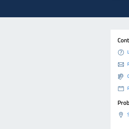
Cont
Prob