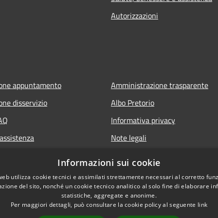
Autorizzazioni
ione appuntamento
Amministrazione trasparente
one disservizio
Albo Pretorio
FAQ
Informativa privacy
 assistenza
Note legali
Dichiarazione di accessibilità
Informazioni sui cookie
Piano miglioramento sito
web utilizza cookie tecnici e assimilati strettamente necessari al corretto fu
azione del sito, nonché un cookie tecnico analitico al solo fine di elaborare i
statistiche, aggregate e anonime.
Per maggiori dettagli, può consultare la cookie policy al seguente
link