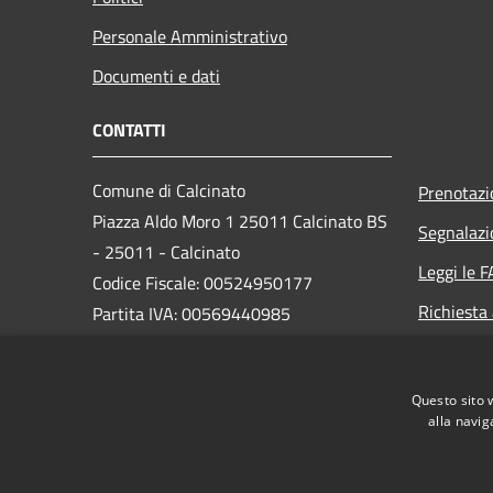
Personale Amministrativo
Documenti e dati
CONTATTI
Comune di Calcinato
Prenotaz
Piazza Aldo Moro 1 25011 Calcinato BS
Segnalazi
- 25011 - Calcinato
Leggi le 
Codice Fiscale: 00524950177
Richiesta
Partita IVA: 00569440985
PEC:
protocollo@pec.comune.calcinato.bs.it
Questo sito 
Centralino Unico: 030/99891
alla navig