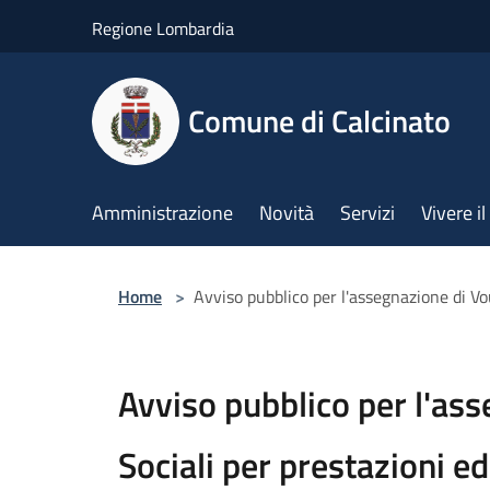
Salta al contenuto principale
Regione Lombardia
Comune di Calcinato
Amministrazione
Novità
Servizi
Vivere 
Home
>
Avviso pubblico per l'assegnazione di Vo
Avviso pubblico per l'as
Sociali per prestazioni e