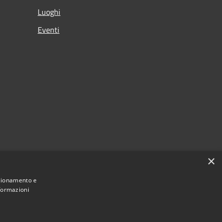
Luoghi
Eventi
×
nzionamento e
nformazioni