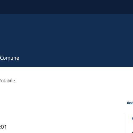
il Comune
Potabile
Ved
:01