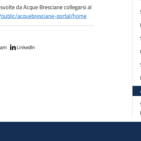
e svolte da Acque Bresciane collegarsi al
t/public/acquebresciane-portal/home
ram
LinkedIn