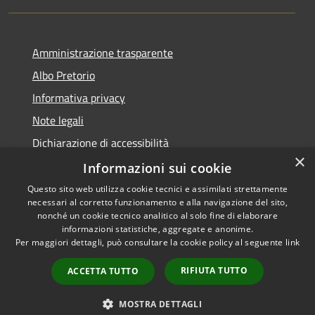
Amministrazione trasparente
Albo Pretorio
Informativa privacy
Note legali
Dichiarazione di accessibilità
×
Piano miglioramento sito
Informazioni sui cookie
Questo sito web utilizza cookie tecnici e assimilati strettamente
necessari al corretto funzionamento e alla navigazione del sito,
nonché un cookie tecnico analitico al solo fine di elaborare
informazioni statistiche, aggregate e anonime.
RSS
Copyright © 2026 • Comune di
Per maggiori dettagli, può consultare la cookie policy al seguente
link
Accessibilità
Calcinato • Powered by
Privacy
Municipium
Accesso
•
RIFIUTA TUTTO
ACCETTA TUTTO
Cookie
redazione
Mappa del sito
MOSTRA DETTAGLI