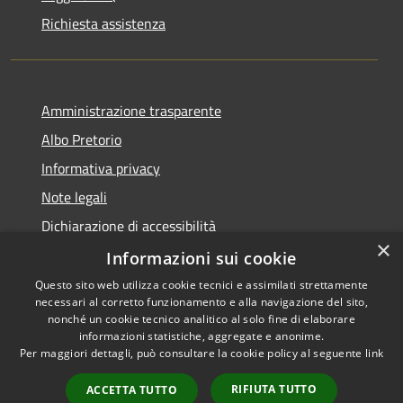
Richiesta assistenza
Amministrazione trasparente
Albo Pretorio
Informativa privacy
Note legali
Dichiarazione di accessibilità
×
Piano miglioramento sito
Informazioni sui cookie
Questo sito web utilizza cookie tecnici e assimilati strettamente
necessari al corretto funzionamento e alla navigazione del sito,
nonché un cookie tecnico analitico al solo fine di elaborare
informazioni statistiche, aggregate e anonime.
RSS
Copyright © 2026 • Comune di
Per maggiori dettagli, può consultare la cookie policy al seguente
link
Accessibilità
Calcinato • Powered by
Privacy
Municipium
Accesso
•
RIFIUTA TUTTO
ACCETTA TUTTO