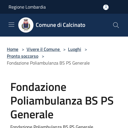
Salta al contenuto principale
Regione Lombardia
Comune di Calcinato
Home
>
Vivere il Comune
>
Luoghi
>
Pronto soccorso
>
Fondazione Poliambulanza BS PS Generale
Fondazione
Poliambulanza BS PS
Generale
Fondazione Poliambulanza BS PS Generale