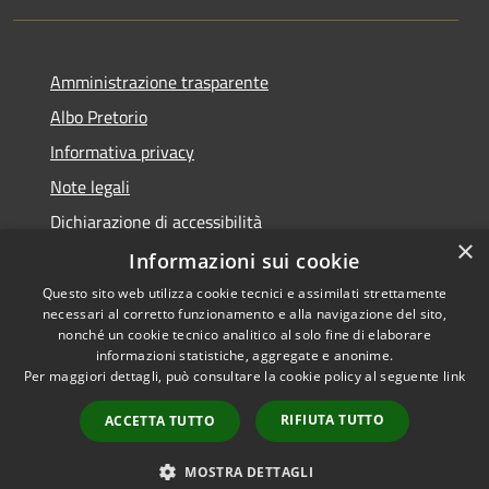
Amministrazione trasparente
Albo Pretorio
Informativa privacy
Note legali
Dichiarazione di accessibilità
×
Piano miglioramento sito
Informazioni sui cookie
Questo sito web utilizza cookie tecnici e assimilati strettamente
necessari al corretto funzionamento e alla navigazione del sito,
nonché un cookie tecnico analitico al solo fine di elaborare
informazioni statistiche, aggregate e anonime.
RSS
Copyright © 2026 • Comune di
Per maggiori dettagli, può consultare la cookie policy al seguente
link
Accessibilità
Calcinato • Powered by
Privacy
Municipium
Accesso
•
RIFIUTA TUTTO
ACCETTA TUTTO
Cookie
redazione
Mappa del sito
MOSTRA DETTAGLI