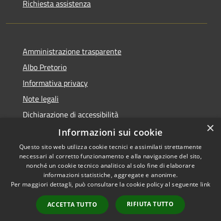
Richiesta assistenza
Amministrazione trasparente
Albo Pretorio
Informativa privacy
Note legali
Dichiarazione di accessibilità
×
Piano miglioramento sito
Informazioni sui cookie
Questo sito web utilizza cookie tecnici e assimilati strettamente
necessari al corretto funzionamento e alla navigazione del sito,
nonché un cookie tecnico analitico al solo fine di elaborare
informazioni statistiche, aggregate e anonime.
RSS
Copyright © 2026 • Comune di
Per maggiori dettagli, può consultare la cookie policy al seguente
link
Accessibilità
Calcinato • Powered by
Privacy
Municipium
Accesso
•
RIFIUTA TUTTO
ACCETTA TUTTO
Cookie
redazione