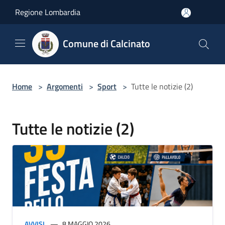
Salta al contenuto principale
Regione Lombardia
Comune di Calcinato
Home
>
Argomenti
>
Sport
>
Tutte le notizie (2)
Tutte le notizie (2)
AVVISI
8 MAGGIO 2026