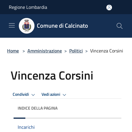
Salta al contenuto principale
Regione Lombardia
Comune di Calcinato
Home
>
Amministrazione
>
Politici
>
Vincenza Corsini
Vincenza Corsini
Condividi
Vedi azioni
INDICE DELLA PAGINA
Incarichi