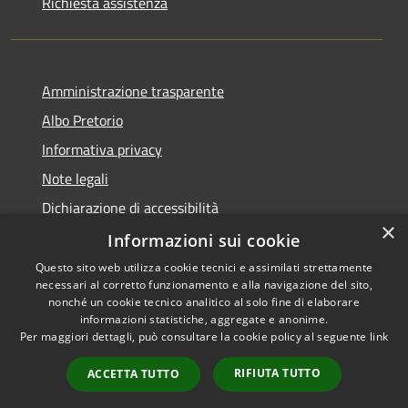
Richiesta assistenza
Amministrazione trasparente
Albo Pretorio
Informativa privacy
Note legali
Dichiarazione di accessibilità
×
Piano miglioramento sito
Informazioni sui cookie
Questo sito web utilizza cookie tecnici e assimilati strettamente
necessari al corretto funzionamento e alla navigazione del sito,
nonché un cookie tecnico analitico al solo fine di elaborare
informazioni statistiche, aggregate e anonime.
RSS
Copyright © 2026 • Comune di
Per maggiori dettagli, può consultare la cookie policy al seguente
link
Accessibilità
Calcinato • Powered by
Privacy
Municipium
Accesso
•
RIFIUTA TUTTO
ACCETTA TUTTO
Cookie
redazione