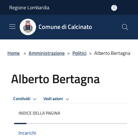
Salta al contenuto principale
Regione Lombardia
Comune di Calcinato
Home
>
Amministrazione
>
Politici
>
Alberto Bertagna
Alberto Bertagna
Condividi
Vedi azioni
INDICE DELLA PAGINA
Incarichi