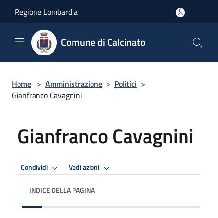
Salta al contenuto principale
Regione Lombardia
Comune di Calcinato
Home
>
Amministrazione
>
Politici
>
Gianfranco Cavagnini
Gianfranco Cavagnini
Condividi
Vedi azioni
INDICE DELLA PAGINA