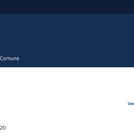
il Comune
Ved
:20