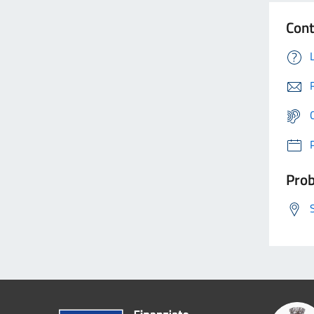
Cont
Prob