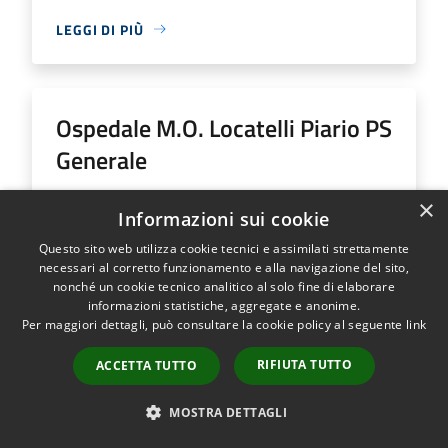
LEGGI DI PIÙ
Ospedale M.O. Locatelli Piario PS
Generale
×
Indirizzo
Via Groppino, 22
Informazioni sui cookie
Ospedale M.O. Locatelli Piario PS Generale...
Questo sito web utilizza cookie tecnici e assimilati strettamente
necessari al corretto funzionamento e alla navigazione del sito,
nonché un cookie tecnico analitico al solo fine di elaborare
informazioni statistiche, aggregate e anonime.
Per maggiori dettagli, può consultare la cookie policy al seguente
link
LEGGI DI PIÙ
RIFIUTA TUTTO
ACCETTA TUTTO
MOSTRA DETTAGLI
Ospedale SS Trinità Romano L.