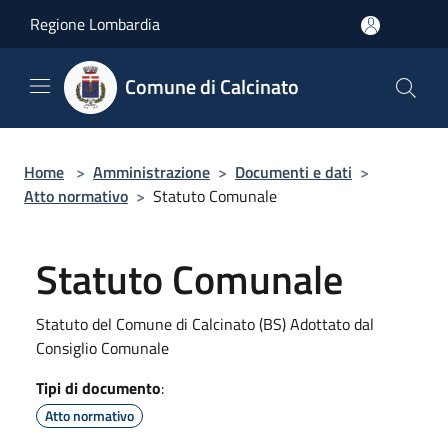
Salta al contenuto principale
Regione Lombardia
Comune di Calcinato
Home
>
Amministrazione
>
Documenti e dati
>
Atto normativo
>
Statuto Comunale
Statuto Comunale
Statuto del Comune di Calcinato (BS) Adottato dal
Consiglio Comunale
Tipi di documento
:
Atto normativo