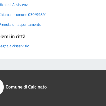
Richiedi Assistenza
Chiama il comune 030/99891
Prenota un appuntamento
lemi in città
Segnala disservizio
Comune di Calcinato