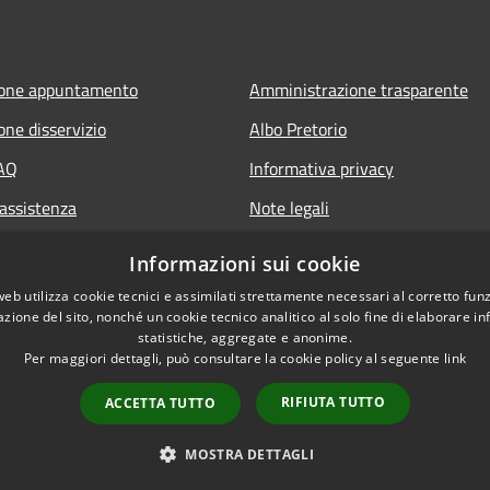
ione appuntamento
Amministrazione trasparente
one disservizio
Albo Pretorio
FAQ
Informativa privacy
 assistenza
Note legali
Dichiarazione di accessibilità
Informazioni sui cookie
Piano miglioramento sito
web utilizza cookie tecnici e assimilati strettamente necessari al corretto fu
azione del sito, nonché un cookie tecnico analitico al solo fine di elaborare i
statistiche, aggregate e anonime.
Per maggiori dettagli, può consultare la cookie policy al seguente
link
RIFIUTA TUTTO
ACCETTA TUTTO
l sito
Copyright © 2026 • Comune di
MOSTRA DETTAGLI