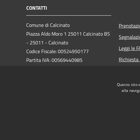
CONTATTI
Comune di Calcinato
Prenotaz
Piazza Aldo Moro 1 25011 Calcinato BS
Segnalazi
- 25011 - Calcinato
Leggi le 
Codice Fiscale: 00524950177
Richiesta
Partita IVA: 00569440985
PEC:
protocollo@pec.comune.calcinato.bs.it
Questo sito 
Centralino Unico: 030/99891
alla navig
RSS
Accessibilità
Privacy
Cookie
Mappa de