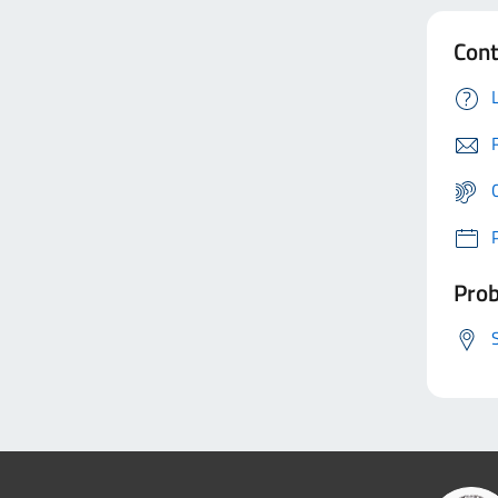
Cont
Prob