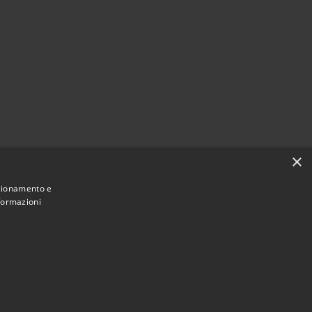
×
nzionamento e
nformazioni
Municipium
Accesso redazione
 Calcinato • Powered by
•